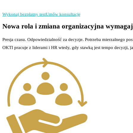
Mierzymy efekt: KPI przed i po wd
Wykonaj bezpłatny test
Umów konsultację
Nowa rola i zmiana organizacyjna wymagaj
Presja czasu. Odpowiedzialność za decyzje. Potrzeba mierzalnego pos
OKTI pracuje z liderami i HR wtedy, gdy stawką jest tempo decyzji,