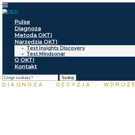
Pulse
Diagnoza
Metoda OKTI
Narzędzia OKTI
Test Insights Discovery
Test Mindsonar
O OKTI
Kontakt
Szukaj
DIAGNOZA · DECYZJA · WDROŻE
Od insightu 
Diagnozujemy mechanizm działani
Ustalamy jeden priorytet wdrożen