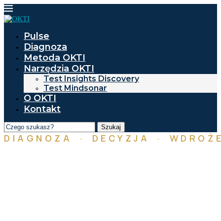
Pulse
Diagnoza
Metoda OKTI
Narzędzia OKTI
Test Insights Discovery
Test Mindsonar
O OKTI
Kontakt
Szukaj
DIAGNOZA · DECYZJA · WDROŻE
Od insightu
do KPI