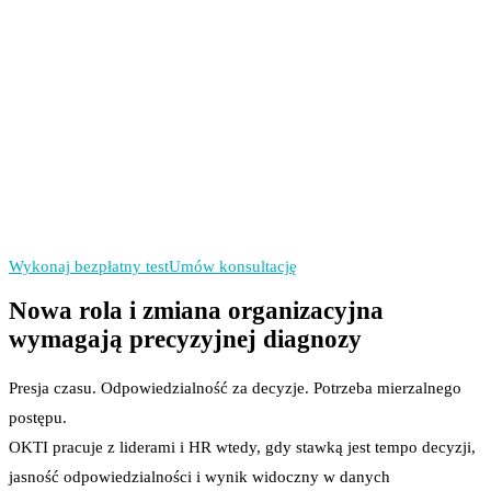
Diagnozujemy mechanizm
działania lidera.
Ustalamy jeden priorytet
wdrożeniowy na 30 dni.
Mierzymy efekt: KPI
przed i po wdrożeniu.
Wykonaj bezpłatny test
Umów konsultację
Nowa rola i zmiana organizacyjna
wymagają precyzyjnej diagnozy
Presja czasu. Odpowiedzialność za decyzje. Potrzeba mierzalnego
postępu.
OKTI pracuje z liderami i HR wtedy, gdy stawką jest tempo decyzji,
jasność odpowiedzialności i wynik widoczny w danych