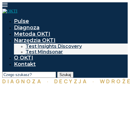
Pulse
Diagnoza
Metoda OKTI
Narzędzia OKTI
Test Insights Discovery
Test Mindsonar
O OKTI
Kontakt
Szukaj
DIAGNOZA · DECYZJA · WDROŻE
Od insightu
do KPI