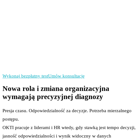
Diagnozujemy mechanizm
działania lidera.
Ustalamy jeden priorytet
wdrożeniowy na 30 dni.
Mierzymy efekt: KPI
przed i po wdrożeniu.
Wykonaj bezpłatny test
Umów konsultację
Nowa rola i zmiana organizacyjna
wymagają precyzyjnej diagnozy
Presja czasu. Odpowiedzialność za decyzje. Potrzeba mierzalnego
postępu.
OKTI pracuje z liderami i HR wtedy, gdy stawką jest tempo decyzji,
jasność odpowiedzialności i wynik widoczny w danych