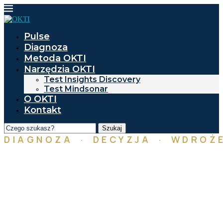
Pulse
Diagnoza
Metoda OKTI
Narzędzia OKTI
Test Insights Discovery
Test Mindsonar
O OKTI
Kontakt
Szukaj
DIAGNOZA · DECYZJA · WDROŻE
Od insightu
do KPI