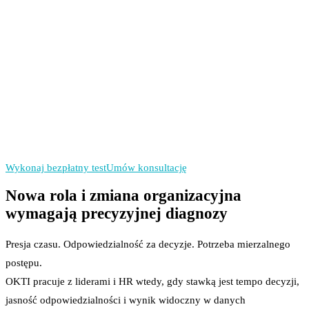
Diagnozujemy mechanizm
działania lidera.
Ustalamy jeden priorytet
wdrożeniowy na 30 dni.
Mierzymy efekt: KPI
przed i po wdrożeniu.
Wykonaj bezpłatny test
Umów konsultację
Nowa rola i zmiana organizacyjna
wymagają precyzyjnej diagnozy
Presja czasu. Odpowiedzialność za decyzje. Potrzeba mierzalnego
postępu.
OKTI pracuje z liderami i HR wtedy, gdy stawką jest tempo decyzji,
jasność odpowiedzialności i wynik widoczny w danych