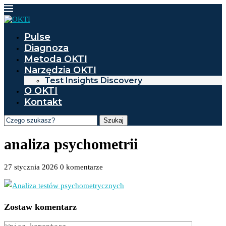
Pulse
Diagnoza
Metoda OKTI
Narzędzia OKTI
Test Insights Discovery
O OKTI
Kontakt
Szukaj
analiza psychometrii
27 stycznia 2026
0 komentarze
Zostaw komentarz