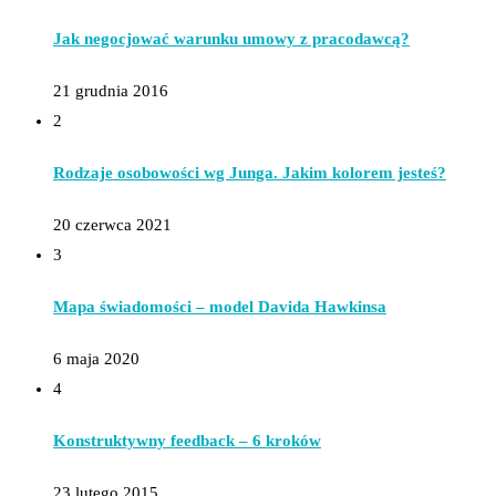
Jak negocjować warunku umowy z pracodawcą?
21 grudnia 2016
2
Rodzaje osobowości wg Junga. Jakim kolorem jesteś?
20 czerwca 2021
3
Mapa świadomości – model Davida Hawkinsa
6 maja 2020
4
Konstruktywny feedback – 6 kroków
23 lutego 2015