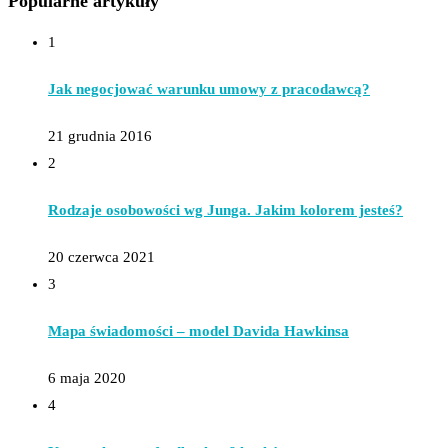
Popularne artykuły
1
Jak negocjować warunku umowy z pracodawcą?
21 grudnia 2016
2
Rodzaje osobowości wg Junga. Jakim kolorem jesteś?
20 czerwca 2021
3
Mapa świadomości – model Davida Hawkinsa
6 maja 2020
4