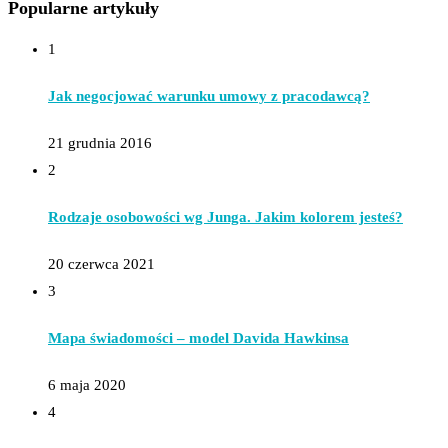
Popularne artykuły
1
Jak negocjować warunku umowy z pracodawcą?
21 grudnia 2016
2
Rodzaje osobowości wg Junga. Jakim kolorem jesteś?
20 czerwca 2021
3
Mapa świadomości – model Davida Hawkinsa
6 maja 2020
4