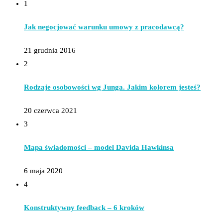
1
Jak negocjować warunku umowy z pracodawcą?
21 grudnia 2016
2
Rodzaje osobowości wg Junga. Jakim kolorem jesteś?
20 czerwca 2021
3
Mapa świadomości – model Davida Hawkinsa
6 maja 2020
4
Konstruktywny feedback – 6 kroków