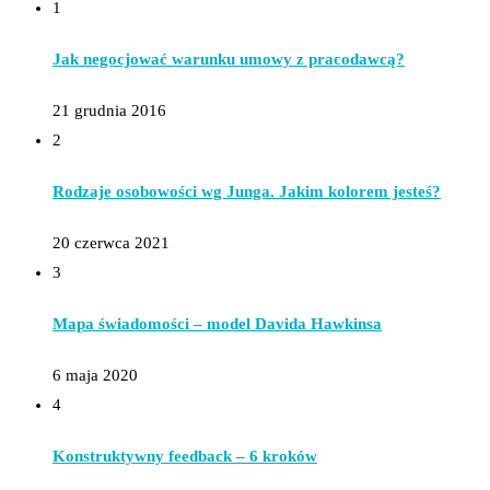
1
Jak negocjować warunku umowy z pracodawcą?
21 grudnia 2016
2
Rodzaje osobowości wg Junga. Jakim kolorem jesteś?
20 czerwca 2021
3
Mapa świadomości – model Davida Hawkinsa
6 maja 2020
4
Konstruktywny feedback – 6 kroków