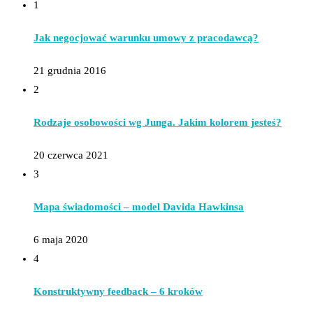
1
Jak negocjować warunku umowy z pracodawcą?
21 grudnia 2016
2
Rodzaje osobowości wg Junga. Jakim kolorem jesteś?
20 czerwca 2021
3
Mapa świadomości – model Davida Hawkinsa
6 maja 2020
4
Konstruktywny feedback – 6 kroków