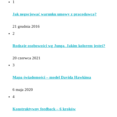
1
Jak negocjować warunku umowy z pracodawcą?
21 grudnia 2016
2
Rodzaje osobowości wg Junga. Jakim kolorem jesteś?
20 czerwca 2021
3
Mapa świadomości – model Davida Hawkinsa
6 maja 2020
4
Konstruktywny feedback – 6 kroków