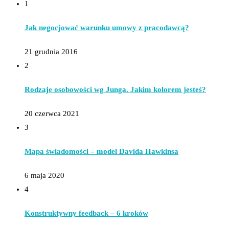
1
Jak negocjować warunku umowy z pracodawcą?
21 grudnia 2016
2
Rodzaje osobowości wg Junga. Jakim kolorem jesteś?
20 czerwca 2021
3
Mapa świadomości – model Davida Hawkinsa
6 maja 2020
4
Konstruktywny feedback – 6 kroków