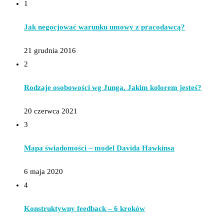
1
Jak negocjować warunku umowy z pracodawcą?
21 grudnia 2016
2
Rodzaje osobowości wg Junga. Jakim kolorem jesteś?
20 czerwca 2021
3
Mapa świadomości – model Davida Hawkinsa
6 maja 2020
4
Konstruktywny feedback – 6 kroków