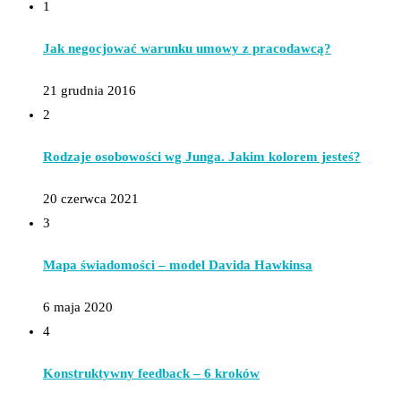
1
Jak negocjować warunku umowy z pracodawcą?
21 grudnia 2016
2
Rodzaje osobowości wg Junga. Jakim kolorem jesteś?
20 czerwca 2021
3
Mapa świadomości – model Davida Hawkinsa
6 maja 2020
4
Konstruktywny feedback – 6 kroków