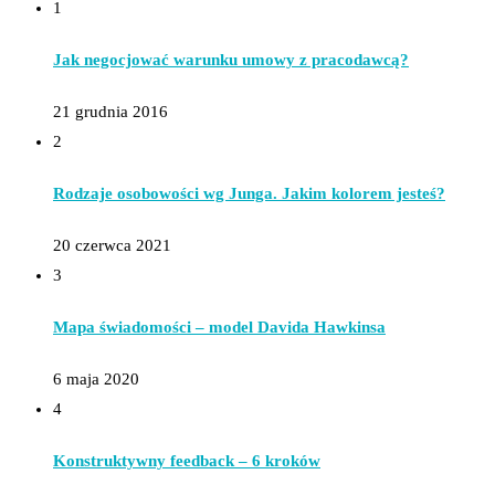
1
Jak negocjować warunku umowy z pracodawcą?
21 grudnia 2016
2
Rodzaje osobowości wg Junga. Jakim kolorem jesteś?
20 czerwca 2021
3
Mapa świadomości – model Davida Hawkinsa
6 maja 2020
4
Konstruktywny feedback – 6 kroków