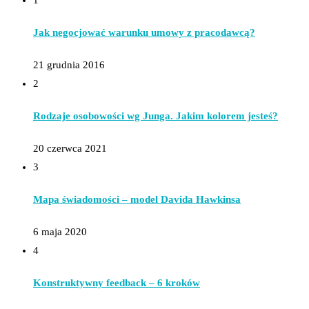
1
Jak negocjować warunku umowy z pracodawcą?
21 grudnia 2016
2
Rodzaje osobowości wg Junga. Jakim kolorem jesteś?
20 czerwca 2021
3
Mapa świadomości – model Davida Hawkinsa
6 maja 2020
4
Konstruktywny feedback – 6 kroków