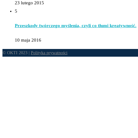
23 lutego 2015
5
Przeszkody twórczego myślenia, czyli co tłumi kreatywność.
10 maja 2016
© OKTI 2023 |
Polityka prywatności
Pulse
Diagnoza
Metoda OKTI
Narzędzia OKTI
Test Insights Discovery
Test Mindsonar
O OKTI
Kontakt