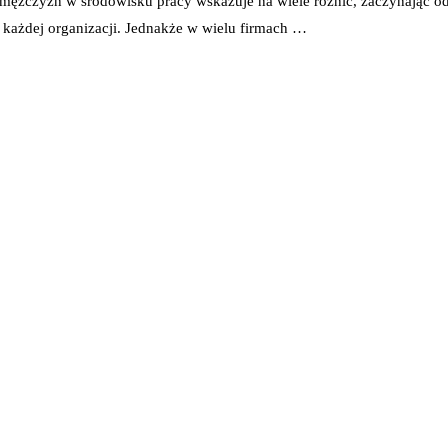
i mężczyzn w środowisku pracy wskazuje na wiele różnić, zaczynając 
każdej organizacji. Jednakże w wielu firmach …