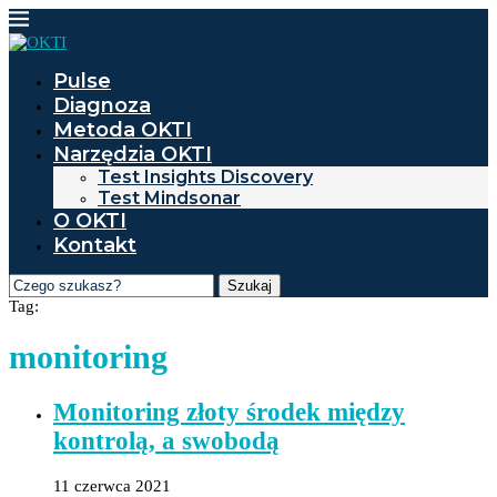
Pulse
Diagnoza
Metoda OKTI
Narzędzia OKTI
Test Insights Discovery
Test Mindsonar
O OKTI
Kontakt
Szukaj
Tag:
monitoring
Monitoring złoty środek między
kontrolą, a swobodą
11 czerwca 2021