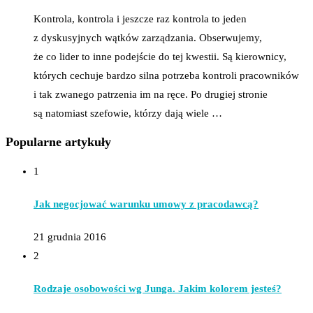
Kontrola, kontrola i jeszcze raz kontrola to jeden
z dyskusyjnych wątków zarządzania. Obserwujemy,
że co lider to inne podejście do tej kwestii. Są kierownicy,
których cechuje bardzo silna potrzeba kontroli pracowników
i tak zwanego patrzenia im na ręce. Po drugiej stronie
są natomiast szefowie, którzy dają wiele …
Popularne artykuły
1
Jak negocjować warunku umowy z pracodawcą?
21 grudnia 2016
2
Rodzaje osobowości wg Junga. Jakim kolorem jesteś?