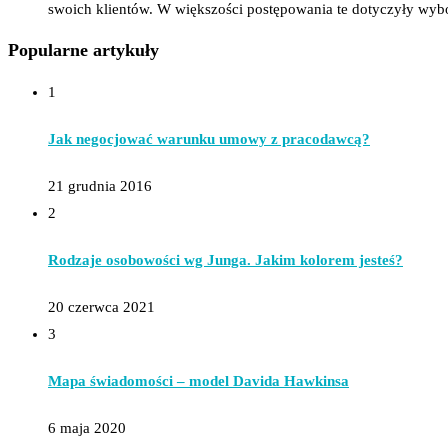
swoich klientów. W większości postępowania te dotyczyły wy
Popularne artykuły
1
Jak negocjować warunku umowy z pracodawcą?
21 grudnia 2016
2
Rodzaje osobowości wg Junga. Jakim kolorem jesteś?
20 czerwca 2021
3
Mapa świadomości – model Davida Hawkinsa
6 maja 2020