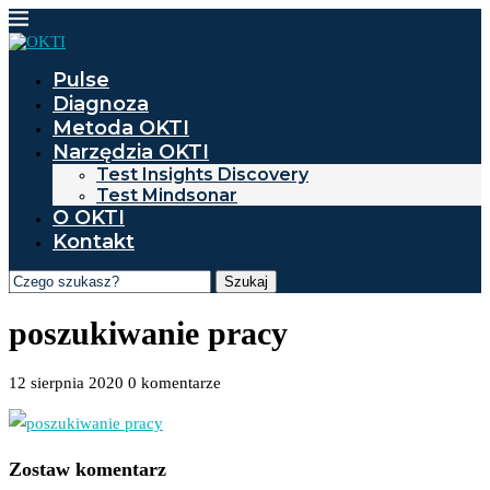
Pulse
Diagnoza
Metoda OKTI
Narzędzia OKTI
Test Insights Discovery
Test Mindsonar
O OKTI
Kontakt
Szukaj
poszukiwanie pracy
12 sierpnia 2020
0 komentarze
Zostaw komentarz