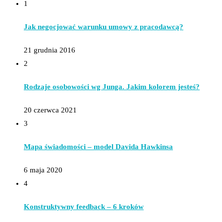
1
Jak negocjować warunku umowy z pracodawcą?
21 grudnia 2016
2
Rodzaje osobowości wg Junga. Jakim kolorem jesteś?
20 czerwca 2021
3
Mapa świadomości – model Davida Hawkinsa
6 maja 2020
4
Konstruktywny feedback – 6 kroków