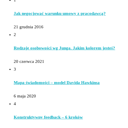
1
Jak negocjować warunku umowy z pracodawcą?
21 grudnia 2016
2
Rodzaje osobowości wg Junga. Jakim kolorem jesteś?
20 czerwca 2021
3
Mapa świadomości – model Davida Hawkinsa
6 maja 2020
4
Konstruktywny feedback – 6 kroków