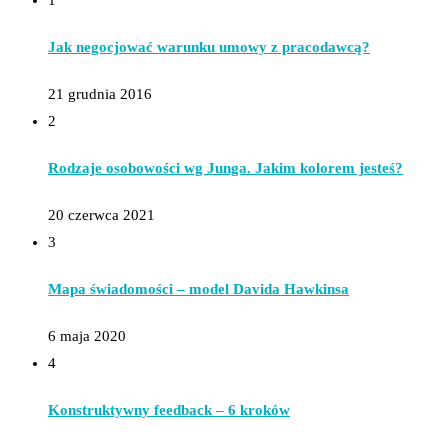
1
Jak negocjować warunku umowy z pracodawcą?
21 grudnia 2016
2
Rodzaje osobowości wg Junga. Jakim kolorem jesteś?
20 czerwca 2021
3
Mapa świadomości – model Davida Hawkinsa
6 maja 2020
4
Konstruktywny feedback – 6 kroków