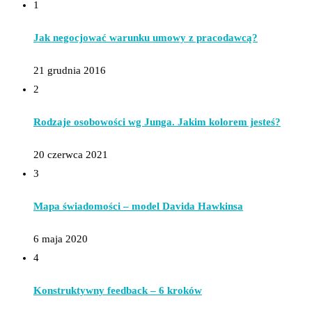
1
Jak negocjować warunku umowy z pracodawcą?
21 grudnia 2016
2
Rodzaje osobowości wg Junga. Jakim kolorem jesteś?
20 czerwca 2021
3
Mapa świadomości – model Davida Hawkinsa
6 maja 2020
4
Konstruktywny feedback – 6 kroków