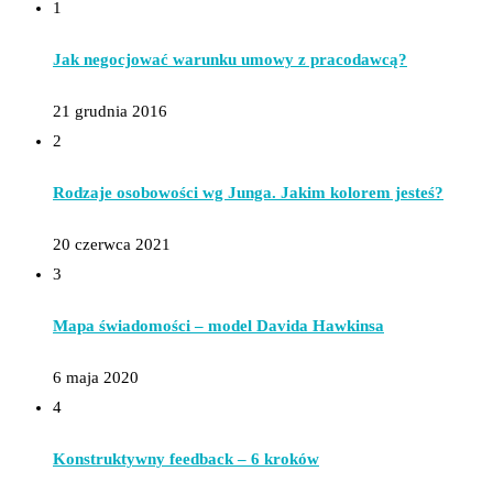
1
Jak negocjować warunku umowy z pracodawcą?
21 grudnia 2016
2
Rodzaje osobowości wg Junga. Jakim kolorem jesteś?
20 czerwca 2021
3
Mapa świadomości – model Davida Hawkinsa
6 maja 2020
4
Konstruktywny feedback – 6 kroków