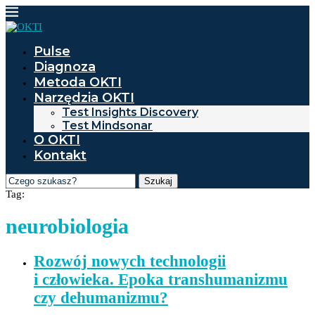
Pulse
Diagnoza
Metoda OKTI
Narzędzia OKTI
Test Insights Discovery
Test Mindsonar
O OKTI
Kontakt
Szukaj
Tag:
neurobiologia
Rozwój nowych technologii
i człowieka. Epoka transhumanizmu
czy dehumanizmu?