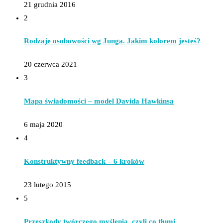
21 grudnia 2016
2
Rodzaje osobowości wg Junga. Jakim kolorem jesteś?
20 czerwca 2021
3
Mapa świadomości – model Davida Hawkinsa
6 maja 2020
4
Konstruktywny feedback – 6 kroków
23 lutego 2015
5
Przeszkody twórczego myślenia, czyli co tłumi