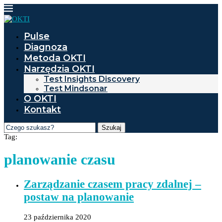
Pulse
Diagnoza
Metoda OKTI
Narzędzia OKTI
Test Insights Discovery
Test Mindsonar
O OKTI
Kontakt
Szukaj
Tag:
planowanie czasu
Zarządzanie czasem pracy zdalnej –
postaw na planowanie
23 października 2020