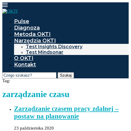
Pulse
Diagnoza
Metoda OKTI
Narzędzia OKTI
Test Insights Discovery
Test Mindsonar
O OKTI
Kontakt
Szukaj
Tag:
zarządzanie czasu
Zarządzanie czasem pracy zdalnej –
postaw na planowanie
23 października 2020