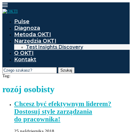
Pulse
Diagnoza
Metoda OKTI
Narzędzia OKTI
Test Insights Discovery
O OKTI
Kontakt
Szukaj
Tag:
rozój osobisty
Chcesz być efektywnym liderem?
Dostosuj style zarządzania
do pracownika!
25 października 2018