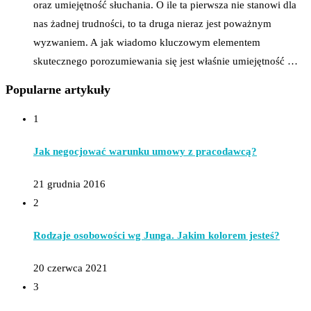
oraz umiejętność słuchania. O ile ta pierwsza nie stanowi dla
nas żadnej trudności, to ta druga nieraz jest poważnym
wyzwaniem. A jak wiadomo kluczowym elementem
skutecznego porozumiewania się jest właśnie umiejętność …
Popularne artykuły
1
Jak negocjować warunku umowy z pracodawcą?
21 grudnia 2016
2
Rodzaje osobowości wg Junga. Jakim kolorem jesteś?
20 czerwca 2021
3