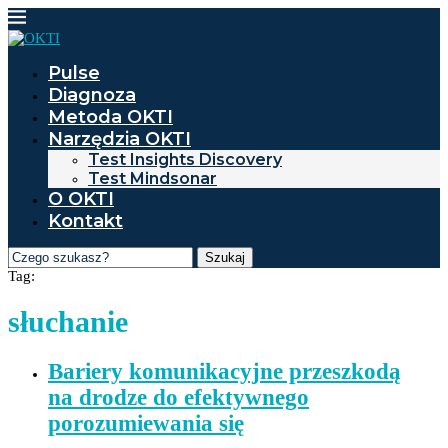
Pulse
Diagnoza
Metoda OKTI
Narzędzia OKTI
Test Insights Discovery
Test Mindsonar
O OKTI
Kontakt
Szukaj
Tag:
słuchanie
Bariery komunikacyjne przeszkodą
na drodze do efektywnego
porozumiewania się