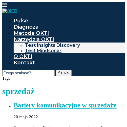
Pulse
Diagnoza
Metoda OKTI
Narzędzia OKTI
Test Insights Discovery
Test Mindsonar
O OKTI
Kontakt
Szukaj
Tag:
sprzedaż
Bariery komunikacyjne w sprzedaży
20 maja 2022