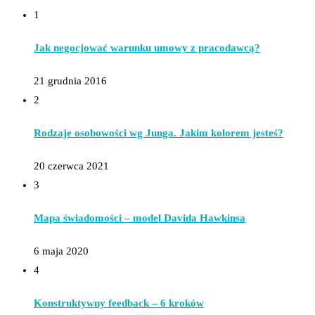
1
Jak negocjować warunku umowy z pracodawcą?
21 grudnia 2016
2
Rodzaje osobowości wg Junga. Jakim kolorem jesteś?
20 czerwca 2021
3
Mapa świadomości – model Davida Hawkinsa
6 maja 2020
4
Konstruktywny feedback – 6 kroków