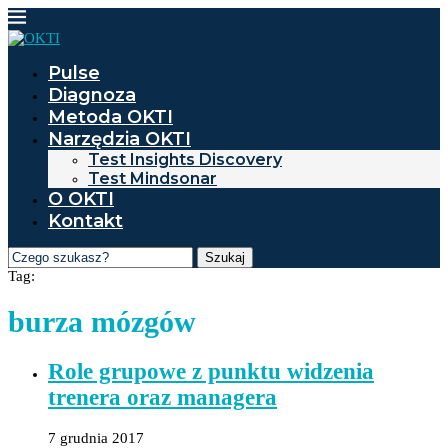
Pulse
Diagnoza
Metoda OKTI
Narzędzia OKTI
Test Insights Discovery
Test Mindsonar
O OKTI
Kontakt
Szukaj
Tag:
burza mózgów
Role grupowe z punktu widzenia
trenera oraz managera
7 grudnia 2017