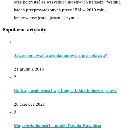
oraz korzystać ze wszystkich możliwych narzędzi. Według
badań przeprowadzonych przez IBM w 2010 roku,
kreatywność jest najważniejszym …
Popularne artykuły
1
Jak negocjować warunku umowy z pracodawcą?
21 grudnia 2016
2
Rodzaje osobowości wg Junga. Jakim kolorem jesteś?
20 czerwca 2021
3
Mapa świadomości – model Davida Hawkinsa