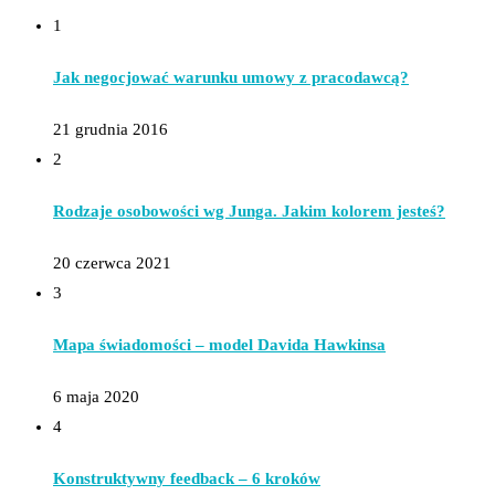
1
Jak negocjować warunku umowy z pracodawcą?
21 grudnia 2016
2
Rodzaje osobowości wg Junga. Jakim kolorem jesteś?
20 czerwca 2021
3
Mapa świadomości – model Davida Hawkinsa
6 maja 2020
4
Konstruktywny feedback – 6 kroków