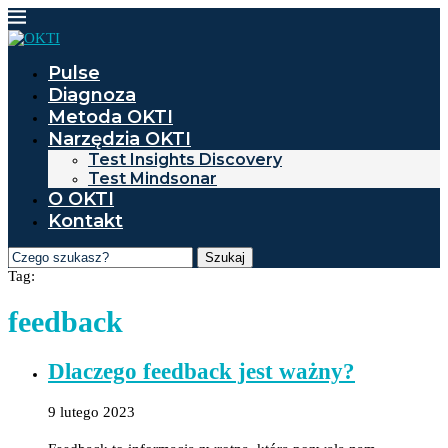
Pulse
Diagnoza
Metoda OKTI
Narzędzia OKTI
Test Insights Discovery
Test Mindsonar
O OKTI
Kontakt
Szukaj
Tag:
feedback
Dlaczego feedback jest ważny?
9 lutego 2023