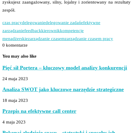
zyskujesz zaangażowany, silny, lojalny i zorientowany na rezultaty
zespół.
czas pracy
delegowanie
delegowanie zadań
efektywne
zarządzanie
feedback
kierownik
kompetencje
menadżerskie
zarządzanie czasem
zarządzanie czasem pracy
0 komentarze
You may also like
Pięć sił Portera – kluczowy model analizy konkurencji
24 maja 2023
Analiza SWOT jako kluczowe narzędzie strategiczne
18 maja 2023
Przepis na efektywne call center
4 maja 2023
Pokonaj złodzieje czasu – statystyki i sposoby ich