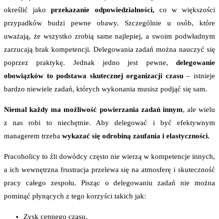
określić jako
przekazanie odpowiedzialności,
co w większości
przypadków budzi pewne obawy. Szczególnie u osób, które
uważają, że wszystko zrobią same najlepiej, a swoim podwładnym
zarzucają brak kompetencji. Delegowania zadań można nauczyć się
poprzez praktykę. Jednak jedno jest pewne,
delegowanie
obowiązków to podstawa skutecznej organizacji czasu
– istnieje
bardzo niewiele zadań, których wykonania musisz podjąć się sam.
Niemal każdy ma możliwość powierzania zadań innym
, ale wielu
z nas robi to niechętnie. Aby delegować i być efektywnym
managerem trzeba
wykazać się odrobiną zaufania i elastyczności.
Pracoholicy to źli dowódcy często nie wierzą w kompetencje innych,
a ich wewnętrzna frustracja przelewa się na atmosferę i skuteczność
pracy całego zespołu. Pisząc o delegowaniu zadań nie można
pominąć płynących z tego korzyści takich jak:
Zysk cennego czasu.