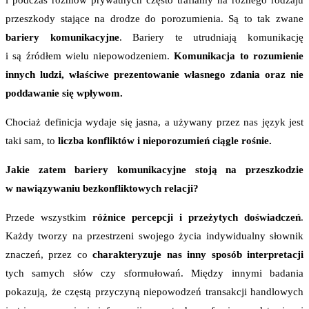
i podczas rozmów prywatnych często trafiamy na różnego rodzaju
przeszkody stające na drodze do porozumienia. Są to tak zwane
bariery komunikacyjne
. Bariery te utrudniają komunikację
i są źródłem wielu niepowodzeniem.
Komunikacja to rozumienie
innych ludzi, właściwe prezentowanie własnego zdania oraz nie
poddawanie się wpływom.
Chociaż definicja wydaje się jasna, a używany przez nas język jest
taki sam, to
liczba konfliktów i nieporozumień ciągle rośnie.
Jakie zatem bariery komunikacyjne stoją na przeszkodzie
w nawiązywaniu bezkonfliktowych relacji?
Przede wszystkim
różnice percepcji i przeżytych doświadczeń
.
Każdy tworzy na przestrzeni swojego życia indywidualny słownik
znaczeń, przez co
charakteryzuje nas inny sposób interpretacji
tych samych słów czy sformułowań. Między innymi badania
pokazują, że częstą przyczyną niepowodzeń transakcji handlowych