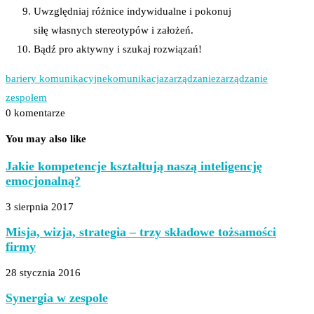
Uwzględniaj różnice indywidualne i pokonuj
siłę własnych stereotypów i założeń.
Bądź pro aktywny i szukaj rozwiązań!
bariery komunikacyjne
komunikacja
zarządzanie
zarządzanie
zespołem
0 komentarze
You may also like
Jakie kompetencje kształtują naszą inteligencję
emocjonalną?
3 sierpnia 2017
Misja, wizja, strategia – trzy składowe tożsamości
firmy
28 stycznia 2016
Synergia w zespole