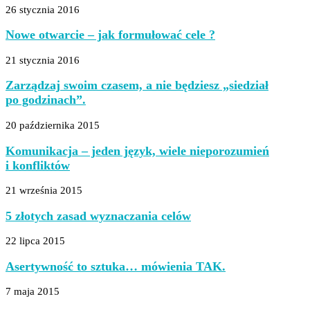
26 stycznia 2016
Nowe otwarcie – jak formułować cele ?
21 stycznia 2016
Zarządzaj swoim czasem, a nie będziesz „siedział
po godzinach”.
20 października 2015
Komunikacja – jeden język, wiele nieporozumień
i konfliktów
21 września 2015
5 złotych zasad wyznaczania celów
22 lipca 2015
Asertywność to sztuka… mówienia TAK.
7 maja 2015