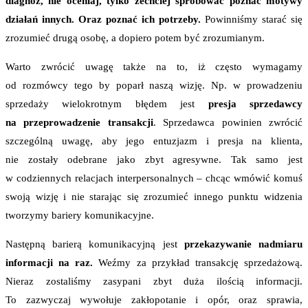
diagnoz, nie oceniaj, tylko zechciej spróbować poznać motywy
działań innych. Oraz poznać ich potrzeby.
Powinniśmy starać się
zrozumieć drugą osobę, a dopiero potem być zrozumianym.
Warto zwrócić uwagę także na to, iż często wymagamy
od rozmówcy tego by poparł naszą wizję. Np. w prowadzeniu
sprzedaży wielokrotnym błędem jest
presja sprzedawcy
na przeprowadzenie transakcji
. Sprzedawca powinien zwrócić
szczególną uwagę, aby jego entuzjazm i presja na klienta,
nie zostały odebrane jako zbyt agresywne. Tak samo jest
w codziennych relacjach interpersonalnych – chcąc wmówić komuś
swoją wizję i nie starając się zrozumieć innego punktu widzenia
tworzymy bariery komunikacyjne.
Następną barierą komunikacyjną jest
przekazywanie nadmiaru
informacji na raz.
Weźmy za przykład transakcję sprzedażową.
Nieraz zostaliśmy zasypani zbyt duża ilością informacji.
To zazwyczaj wywołuje zakłopotanie i opór, oraz sprawia,