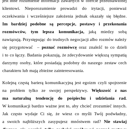
jest inne rozumienie informacji zawartych w ofercie przedstawionej
klientowi. Nieporozumienie prowadzi do irytacji, ponieważ
oczekiwania i wcześniejsze założenia jednak okazały się błędne.
Im bardziej podobne są percepcje, postawy i przekonania
rozmówców, tym lepsza komunikacja,
jaką miedzy sobą
nawiązują. Przystępując do trudnych negocjacji albo rozmów należy
się przygotować –
poznać rozmówcę
oraz znaleźć to co dzieli
i to co łączy. Badania pokazują, że zdecydowanie większą sympatią
darzymy osoby, które posiadają podobny do naszego zestaw cech
charakteru lub mają zbieżne zainteresowania.
Kolejną częstą barierą komunikacyjną jest egoizm czyli spojrzenie
na problem tylko ze swojej perspektywy.
Większość z nas
ma naturalną tendencję do pośpiechu i udzielania rad.
W komunikacji bardzo ważne jest to, aby chcieć zrozumieć innych.
Jak często wydaje Ci się, że wiesz co myśli Twój podwładny,
a swoich najbliższych zasypujesz mnóstwem rad?
Nie stawiaj