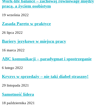
Work-life balance – zachowaj równowagę między
pracą, a życiem osobistym
19 września 2022
Zasada Pareto w praktyce
26 lipca 2022
Bariery językowe w miejscu pracy
16 marca 2022
ABC komunikacji – paradygmat i spostrzeganie
6 lutego 2022
Kryzys w sprzedaży – nie taki diabeł straszny!
29 listopada 2021
Samotność lidera
18 października 2021