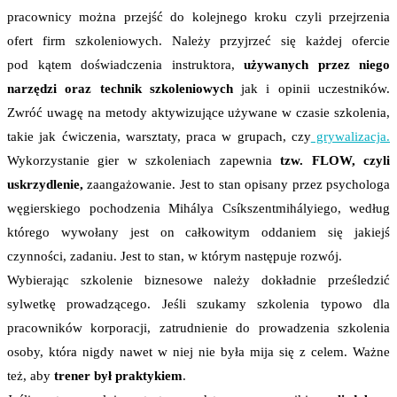
pracownicy można przejść do kolejnego kroku czyli przejrzenia
ofert firm szkoleniowych. Należy przyjrzeć się każdej ofercie
pod kątem doświadczenia instruktora,
używanych przez niego
narzędzi oraz technik szkoleniowych
jak i opinii uczestników.
Zwróć uwagę na metody aktywizujące używane w czasie szkolenia,
takie jak ćwiczenia, warsztaty, praca w grupach, czy
grywalizacja.
Wykorzystanie gier w szkoleniach zapewnia
tzw. FLOW, czyli
uskrzydlenie,
zaangażowanie. Jest to stan opisany przez psychologa
węgierskiego pochodzenia Mihálya Csíkszentmihályiego, według
którego wywołany jest on całkowitym oddaniem się jakiejś
czynności, zadaniu. Jest to stan, w którym następuje rozwój.
Wybierając szkolenie biznesowe należy dokładnie prześledzić
sylwetkę prowadzącego. Jeśli szukamy szkolenia typowo dla
pracowników korporacji, zatrudnienie do prowadzenia szkolenia
osoby, która nigdy nawet w niej nie była mija się z celem. Ważne
też, aby
trener był praktykiem
.