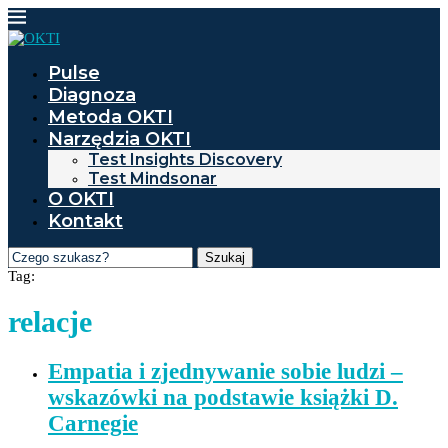
Pulse
Diagnoza
Metoda OKTI
Narzędzia OKTI
Test Insights Discovery
Test Mindsonar
O OKTI
Kontakt
Szukaj
Tag:
relacje
Empatia i zjednywanie sobie ludzi –
wskazówki na podstawie książki D.
Carnegie