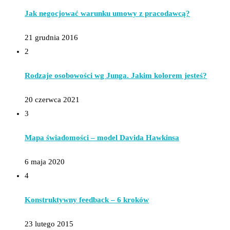
Jak negocjować warunku umowy z pracodawcą?
21 grudnia 2016
2
Rodzaje osobowości wg Junga. Jakim kolorem jesteś?
20 czerwca 2021
3
Mapa świadomości – model Davida Hawkinsa
6 maja 2020
4
Konstruktywny feedback – 6 kroków
23 lutego 2015