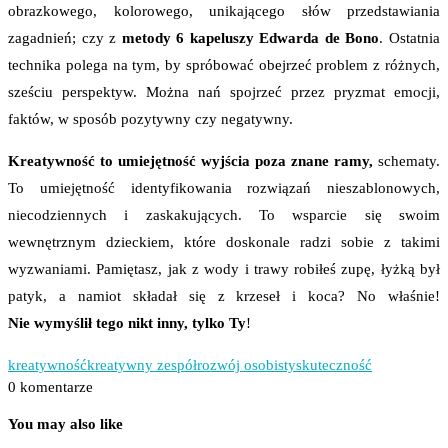
obrazkowego, kolorowego, unikającego słów przedstawiania
zagadnień; czy z
metody 6 kapeluszy Edwarda de Bono
. Ostatnia
technika polega na tym, by spróbować obejrzeć problem z różnych,
sześciu perspektyw. Można nań spojrzeć przez pryzmat emocji,
faktów, w sposób pozytywny czy negatywny.
Kreatywność to umiejętność wyjścia poza znane ramy,
schematy.
To umiejętność identyfikowania rozwiązań nieszablonowych,
niecodziennych i zaskakujących. To wsparcie się swoim
wewnętrznym dzieckiem, które doskonale radzi sobie z takimi
wyzwaniami. Pamiętasz, jak z wody i trawy robiłeś zupę, łyżką był
patyk, a namiot składał się z krzeseł i koca? No właśnie!
Nie wymyślił tego nikt inny, tylko Ty
!
kreatywność
kreatywny zespół
rozwój osobisty
skuteczność
0 komentarze
You may also like