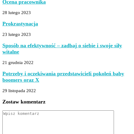
Ocena pracownika
28 lutego 2023
Prokrastynacja
23 lutego 2023
Sposób na efektywność – zadbaj o siebie i swoje siły
witalne
21 grudnia 2022
Potrzeby i oczekiwania przedstawicieli pokoleń baby
boomers oraz X
29 listopada 2022
Zostaw komentarz