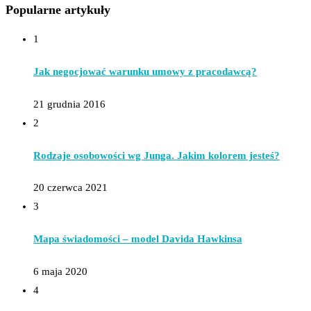
Popularne artykuły
1
Jak negocjować warunku umowy z pracodawcą?
21 grudnia 2016
2
Rodzaje osobowości wg Junga. Jakim kolorem jesteś?
20 czerwca 2021
3
Mapa świadomości – model Davida Hawkinsa
6 maja 2020
4