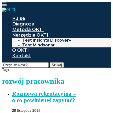
Pulse
Diagnoza
Metoda OKTI
Narzędzia OKTI
Test Insights Discovery
Test Mindsonar
O OKTI
Kontakt
Szukaj
Tag:
rozwój pracownika
Rozmowa rekrutacyjna –
o co powinieneś zapytać?
29 listopada 2018