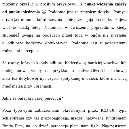
możemy określić w prostym przysłowiu, iż p
unkt widzenia zależy
od punktu siedzenia
🙂 Podobnie jest ze zmysłem dotyku. Pomyśl
o tym jak ubrania, które masz na sobie przylegają do ciebie, czujesz
właśnie każdą nitkę. Natomiast w ćwiczeniu poprzednim, kiedy
skupiałeś uwagę na bodźcach przed tobą w ogóle nie myślałeś
o odbiorze bodźców dotykowych. Podobnie jest z pozostałymi
rodzajami percepcji.
Są osoby, których kanały odbioru bodźców są bardziej wrażliwe lub
mniej, mowa wtedy na przykład o nadwrażliwości słuchowej
albo też dotykowej np. często spotykanej u dzieci, które nie chcą
mieć metek przy ubraniach.
Jakie są pułapki naszej percepcji?
Poza typowymi zaburzeniami określonymi przez ICD-10, typu
schizofrenia czy też prozopagnozja, inaczej nazywaną syndromem
Brada Pitta, na co dzień percepcja płata nam figle. Najczęstszym