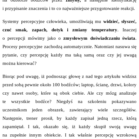
na odbiorze bodźców przez
zmysły,
a następnie identyfikację
i przypisanie znaczenia i to co najważniejsze przygotowanie reakcji.
Systemy percepcyjne człowieka, umożliwiają mu
widzieć, słyszeć,
czuć smak, zapach, dotyk i zmiany temperatury
. Inaczej
o percepcji mówimy jako o
zmysłowym doświadczaniu świata
.
Procesy percepcyjne zachodzą automatycznie. Natomiast nasuwa się
pytanie, czy percepcję każdy ma taką samą oraz czy jej uwagą
można kierować?
Biorąc pod uwagę, iż podnosząc głowę z nad tego artykułu widzisz
przed sobą pewnie około 100 bodźców; laptop, ścianę, drzwi, kolory
czy nawet osoby, które są obok ciebie. Ale czy mózg analizuje
te wszystkie bodźce? Niegdyś na szkoleniu pokazywano
uczestnikom jeden obrazek, zawierający wiele szczegółów.
Następnie, trener prosił, by każdy zapisał jedną rzecz, którą
zapamiętał. I tak, okazało się, iż każdy skupił swoją uwagę
na zupełnie innym obiekcie. I tak właśnie percepcję wzrokową