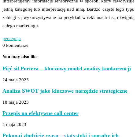
Interpretujemy informacje sensoryczne w sposób, który faworyzuje
jedną kategorię lub interpretację nad inną. Bardzo często tego typu
zabiegi są wykorzystywane na przykład w reklamach i są dźwignią
całego marketingu.
percepcja
0 komentarze
You may also like
Pięć sił Portera – kluczowy model analizy konkurencji
24 maja 2023
Analiza SWOT jako kluczowe narzędzie strategiczne
18 maja 2023
Przepis na efektywne call center
4 maja 2023
Pokonaj złodzieje czasu – statystyki i sposoby ich