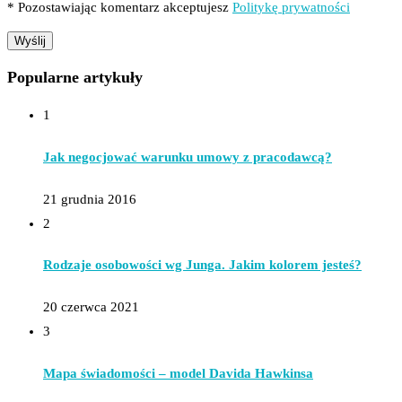
* Pozostawiając komentarz akceptujesz
Politykę prywatności
Popularne artykuły
1
Jak negocjować warunku umowy z pracodawcą?
21 grudnia 2016
2
Rodzaje osobowości wg Junga. Jakim kolorem jesteś?
20 czerwca 2021
3
Mapa świadomości – model Davida Hawkinsa