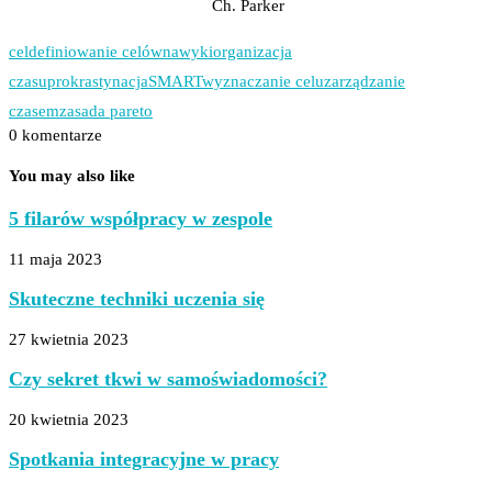
Ch. Parker
cel
definiowanie celów
nawyki
organizacja
czasu
prokrastynacja
SMART
wyznaczanie celu
zarządzanie
czasem
zasada pareto
0 komentarze
You may also like
5 filarów współpracy w zespole
11 maja 2023
Skuteczne techniki uczenia się
27 kwietnia 2023
Czy sekret tkwi w samoświadomości?
20 kwietnia 2023
Spotkania integracyjne w pracy