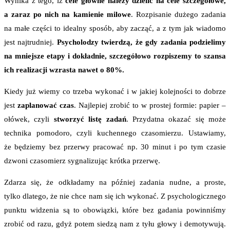
Wynika z tego, iż
cele główne należy dzielić na cele szczegółowe,
a zaraz po nich na kamienie milowe
. Rozpisanie dużego zadania
na małe części to idealny sposób, aby zacząć, a z tym jak wiadomo
jest najtrudniej.
Psycholodzy twierdzą, że gdy zadania podzielimy
na mniejsze etapy i dokładnie, szczegółowo rozpiszemy to szansa
ich realizacji wzrasta nawet o 80%.
Kiedy już wiemy co trzeba wykonać i w jakiej kolejności to dobrze
jest
zaplanować czas
. Najlepiej zrobić to w prostej formie: papier –
ołówek, czyli
stworzyć listę zadań
. Przydatna okazać się może
technika pomodoro, czyli kuchennego czasomierzu. Ustawiamy,
że będziemy bez przerwy pracować np. 30 minut i po tym czasie
dzwoni czasomierz sygnalizując krótka przerwę.
Zdarza się, że odkładamy na później zadania nudne, a proste,
tylko dlatego, że nie chce nam się ich wykonać. Z psychologicznego
punktu widzenia są to obowiązki, które bez gadania powinniśmy
zrobić od razu, gdyż potem siedzą nam z tyłu głowy i demotywują.