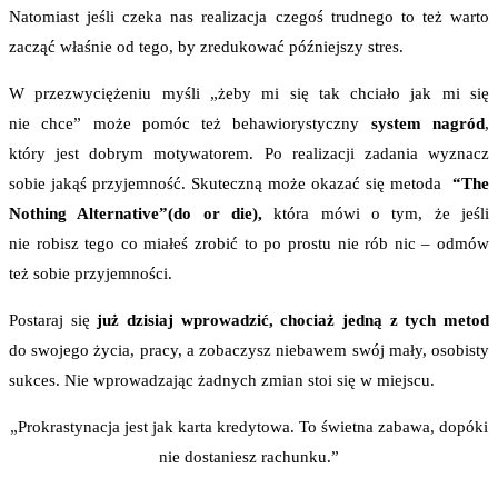
Natomiast jeśli czeka nas realizacja czegoś trudnego to też warto
zacząć właśnie od tego, by zredukować późniejszy stres.
W przezwyciężeniu myśli „żeby mi się tak chciało jak mi się
nie chce” może pomóc też behawiorystyczny
system nagród
,
który jest dobrym motywatorem. Po realizacji zadania wyznacz
sobie jakąś przyjemność. Skuteczną może okazać się metoda
“The
Nothing Alternative”(do or die),
która mówi o tym, że jeśli
nie robisz tego co miałeś zrobić to po prostu nie rób nic – odmów
też sobie przyjemności.
Postaraj się
już dzisiaj wprowadzić, chociaż jedną z tych metod
do swojego życia, pracy, a zobaczysz niebawem swój mały, osobisty
sukces. Nie wprowadzając żadnych zmian stoi się w miejscu.
„Prokrastynacja jest jak karta kredytowa. To świetna zabawa, dopóki
nie dostaniesz rachunku.”