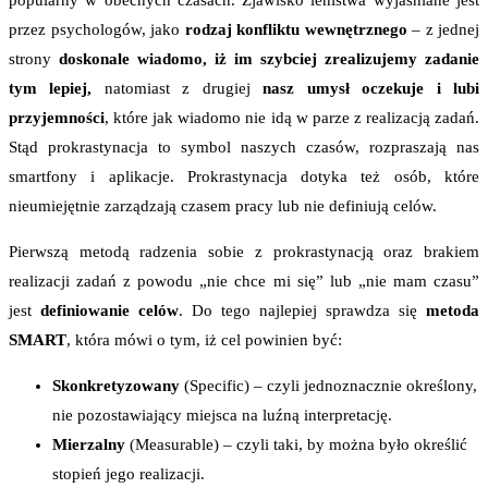
popularny w obecnych czasach. Zjawisko lenistwa wyjaśniane jest
przez psychologów, jako
rodzaj konfliktu wewnętrznego
– z jednej
strony
doskonale wiadomo, iż im szybciej zrealizujemy zadanie
tym lepiej,
natomiast z drugiej
nasz umysł oczekuje i lubi
przyjemności
, które jak wiadomo nie idą w parze z realizacją zadań.
Stąd p
rokrastynacja
to symbol naszych czasów, rozpraszają nas
smartfony i aplikacje. Prokrastynacja dotyka też osób, które
nieumiejętnie zarządzają czasem pracy lub nie definiują celów.
Pierwszą metodą radzenia sobie z pr
okrastynacją
oraz brakiem
realizacji zadań z powodu „nie chce mi się” lub „nie mam czasu”
jest
definiowanie celów
. Do tego najlepiej sprawdza się
metoda
SMART
, która mówi o tym, iż cel powinien być:
Skonkretyzowany
(Specific) – czyli jednoznacznie określony,
nie pozostawiający miejsca na luźną interpretację.
Mierzalny
(Measurable) – czyli taki, by można było określić
stopień jego realizacji.