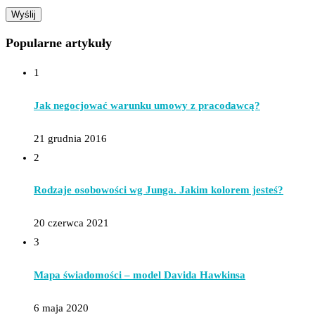
Popularne artykuły
1
Jak negocjować warunku umowy z pracodawcą?
21 grudnia 2016
2
Rodzaje osobowości wg Junga. Jakim kolorem jesteś?
20 czerwca 2021
3
Mapa świadomości – model Davida Hawkinsa
6 maja 2020