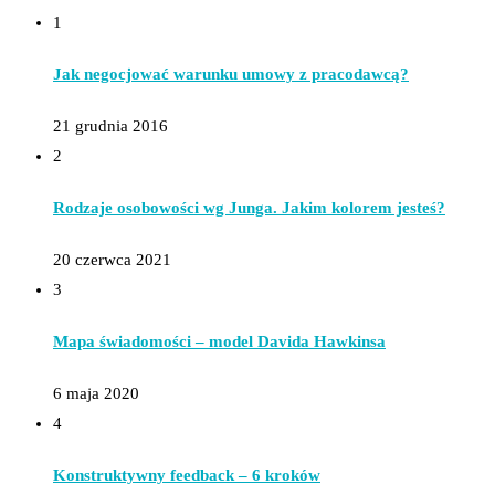
1
Jak negocjować warunku umowy z pracodawcą?
21 grudnia 2016
2
Rodzaje osobowości wg Junga. Jakim kolorem jesteś?
20 czerwca 2021
3
Mapa świadomości – model Davida Hawkinsa
6 maja 2020
4
Konstruktywny feedback – 6 kroków