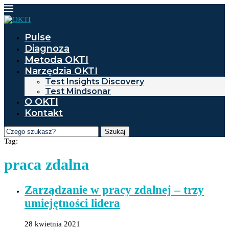
Pulse
Diagnoza
Metoda OKTI
Narzędzia OKTI
Test Insights Discovery
Test Mindsonar
O OKTI
Kontakt
Szukaj
Tag:
praca zdalna
Zarządzanie w pracy zdalnej – trzy
umiejętności lidera
28 kwietnia 2021