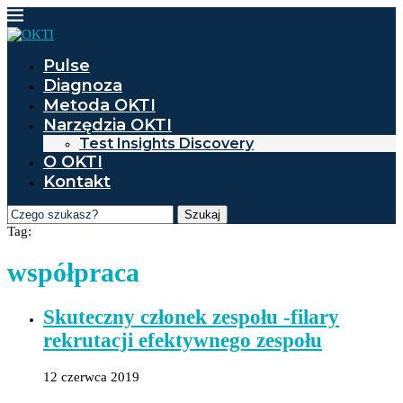
Pulse
Diagnoza
Metoda OKTI
Narzędzia OKTI
Test Insights Discovery
O OKTI
Kontakt
Szukaj
Tag:
współpraca
Skuteczny członek zespołu -filary
rekrutacji efektywnego zespołu
12 czerwca 2019