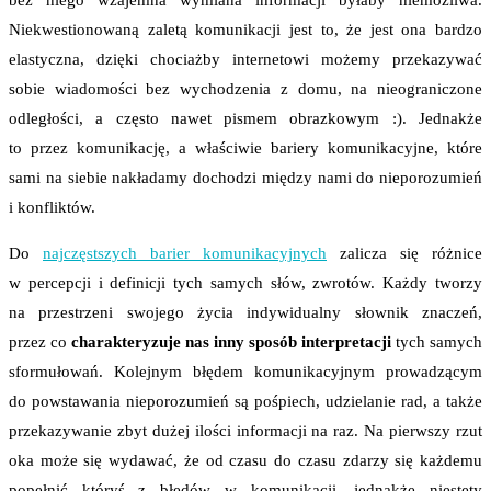
bez niego wzajemna wymiana informacji byłaby niemożliwa.
Niekwestionowaną zaletą komunikacji jest to, że jest ona bardzo
elastyczna, dzięki chociażby internetowi możemy przekazywać
sobie wiadomości bez wychodzenia z domu, na nieograniczone
odległości, a często nawet pismem obrazkowym :). Jednakże
to przez komunikację, a właściwie bariery komunikacyjne, które
sami na siebie nakładamy dochodzi między nami do nieporozumień
i konfliktów.
Do
najczęstszych barier komunikacyjnych
zalicza się różnice
w percepcji i definicji tych samych słów, zwrotów. Każdy tworzy
na przestrzeni swojego życia indywidualny słownik znaczeń,
przez co
charakteryzuje nas inny sposób interpretacji
tych samych
sformułowań. Kolejnym błędem komunikacyjnym prowadzącym
do powstawania nieporozumień są pośpiech, udzielanie rad, a także
przekazywanie zbyt dużej ilości informacji na raz. Na pierwszy rzut
oka może się wydawać, że od czasu do czasu zdarzy się każdemu
popełnić któryś z błędów w komunikacji, jednakże niestety