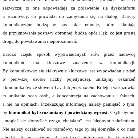
zazwyczaj to one odpowiadają za pojawienie się dyskomfortu
u rozmówcy, co prowadzi do zamykania się na dialog. Bariery
komunikacyjne budzą w nas takie emocje, które skłaniają
do przyjmowania postawy obronnej, budzą opór i lęk, co jest prostą
drogą do powstawania nieporozumień.
Bardzo często sposób wypowiadanych słów przez nadawcę
komunikatu ma kluczowe znaczenie w komunikacji.
By komunikować się efektywnie kluczowe jest wypowiadanie zdań
w pierwszej osobie liczby pojedynczej, unikajmy oskarżeń
i komunikatów ze słowem
Ty…
lub
przez ciebie
. Kolejna wskazówka
to unikanie ocen osób, a koncentracja na zachowaniu i faktach,
a nie na opiniach. Przekazując informację należy pamiętać o tym,
by
komunikat był zrozumiany i powiedziany wprost.
Czyli słynne:
„mogłeś się domyśleć czego chciałam” jest błędnym założeniem.
Nie należy oczekiwać od rozmówcy tego by się domyślał o co nam
chodzi. To my mamy tak przekazać informację by ta została