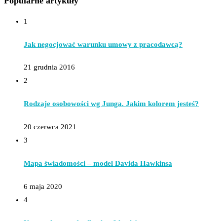
Popularne artykuły
1
Jak negocjować warunku umowy z pracodawcą?
21 grudnia 2016
2
Rodzaje osobowości wg Junga. Jakim kolorem jesteś?
20 czerwca 2021
3
Mapa świadomości – model Davida Hawkinsa
6 maja 2020
4