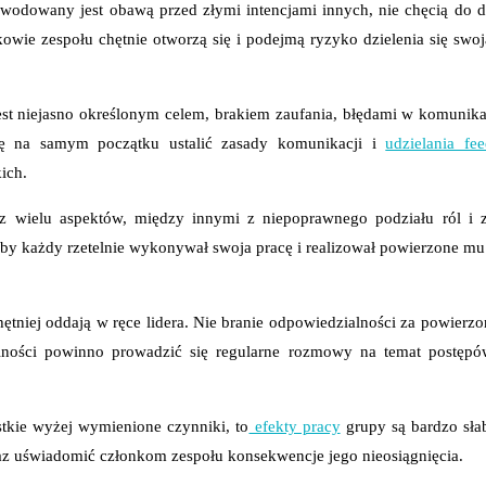
owodowany jest obawą przed złymi intencjami innych, nie chęcią do 
owie zespołu chętnie otworzą się i podejmą ryzyko dzielenia się swoj
est niejasno określonym celem, brakiem zaufania, błędami w komunika
ię na samym początku ustalić zasady komunikacji i
udzielania fe
kich.
 wielu aspektów, między innymi z niepoprawnego podziału ról i za
żeby każdy rzetelnie wykonywał swoja pracę i realizował powierzone m
hętniej oddają w ręce lidera. Nie branie odpowiedzialności za powierzo
ialności powinno prowadzić się regularne rozmowy na temat postę
tkie wyżej wymienione czynniki, to
efekty pracy
grupy są bardzo sła
raz uświadomić członkom zespołu konsekwencje jego nieosiągnięcia.