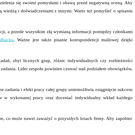
dzielenia się swoimi pomysłami i obawą przed negatywną oceną. Aby
ą wiedzą i doświadczeniami z innymi. Warto też pomyśleć o spisaniu
cji, a przede wszystkim złą wymianą informacji pomiędzy członkami
edbacku
. Ważne jest także pisanie korespondencji mailowej dzięki
dań, zbyt licznych grup, różnic indywidualnych czy rozbieżności
u zadania. Lider zespołu powinien czuwać nad podziałem obowiązków,
ne zadania i efekt pracy całej grupy uniemożliwia osiągnięcie sukcesu
pów w wykonanej pracy oraz doceniać indywidualny wkład każdego
be, co może nawet zaważyć o przyszłych losach firmy. Aby zapobiec