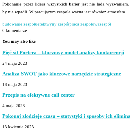
Pokonanie przez lidera wszystkich barier jest nie lada wyzwaniem
by nie wpadli. W pracującym zespole ważna jest również atmosfera.
budowanie zespołu
efektwyny zespół
praca zespołowa
zespół
0 komentarze
You may also like
Pięć sił Portera – kluczowy model analizy konkurencji
24 maja 2023
Analiza SWOT jako kluczowe narzędzie strategiczne
18 maja 2023
Przepis na efektywne call center
4 maja 2023
Pokonaj złodzieje czasu – statystyki i sposoby ich elimina
13 kwietnia 2023