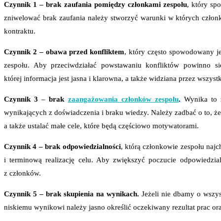
Czynnik 1 – brak zaufania pomiędzy członkami zespołu
, który sp
zniwelować brak zaufania należy stworzyć warunki w których członk
kontraktu.
Czynnik 2 – obawa przed konfliktem
, który często spowodowany j
zespołu. Aby przeciwdziałać powstawaniu konfliktów powinno s
której informacja jest jasna i klarowna, a także widziana przez wszyst
Czynnik 3
–
brak
zaangażowania członków zespołu
.
Wynika to z
wynikających z doświadczenia i braku wiedzy. Należy zadbać o to, 
a także ustalać małe cele, które będą częściowo motywatorami.
Czynnik 4 – brak odpowiedzialności
, którą członkowie zespołu najc
i terminową realizację celu. Aby zwiększyć poczucie odpowiedz
z członków.
Czynnik 5 – brak skupienia na wynikach.
Jeżeli nie dbamy o wszys
niskiemu wynikowi należy jasno określić oczekiwany rezultat prac o