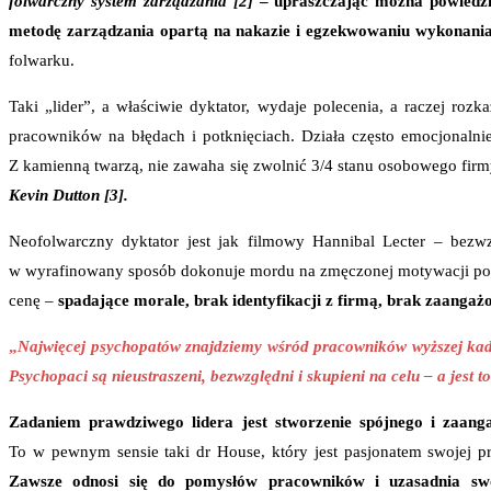
folwarczny system zarządzania [2]
– upraszczając można powiedzi
metodę zarządzania opartą na nakazie i egzekwowaniu wykonania
folwarku.
Taki „lider”, a właściwie dyktator, wydaje polecenia, a raczej ro
pracowników na błędach i potknięciach. Działa często emocjonalnie
Z kamienną twarzą, nie zawaha się zwolnić 3/4 stanu osobowego fir
Kevin Dutton [3].
Neofolwarczny dyktator jest jak filmowy Hannibal Lecter – bezwz
w wyrafinowany sposób dokonuje mordu na zmęczonej motywacji podle
cenę –
spadające morale, brak identyfikacji z firmą, brak zaangaż
„
Najwięcej psychopatów znajdziemy wśród pracowników wyższej kadr
Psychopaci są nieustraszeni, bezwzględni i skupieni na celu – a jest
Zadaniem prawdziwego lidera jest stworzenie spójnego i zaan
To w pewnym sensie taki dr House, który jest pasjonatem swojej 
Zawsze odnosi się do pomysłów pracowników i uzasadnia swoj