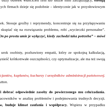
duży odsetek właścicieli firm lub ludzie nimi zarządzający,
stosują
żych firmach dzieje się podobnie – identycznie jak w przysłowiowym
iek. Stosuje groźby i reprymendy, koncentruje się na przyłapywaniu
 skupiać się na rozwiązaniu problemu, robi „wycieczki personalne”.
 On po prostu umie je wyłączyć, kiedy zachodzi taka potrzeba” – mówi
urok osobisty, pozbawiony empatii, który ze spokojną kalkulacją,
eść krótkotrwałe oszczędności, czy optymalizacje, ale ma też swoją
jantów, kapłanów, kucharzy i urzędników administracji państwowej.
tton.
i dobrać odpowiednie zasoby do powierzonego mu celu/zadania.
pracowników w analizę problemów i podejmowania trudnych decyzji.
, buduje klimat zaufania i współpracy.
Wspiera w przypadku