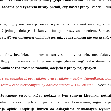
eć ? zarządzanie przy pomocy „kija i marchewki”.
Oznacza to, że 
 zadania pod rygorem utraty premii, czy nawet pracy
. W wielu du
zkazuje, nigdy nie zniżając się do wyjaśniania pracownikom czegokolw
 ? jednego dnia jest łaskawy, a innego straszy zwolnieniem. Zamiast
my?
„Wbrew obiegowej opinii nie jest tak, że psychopata nie ma uczuć.
ględny, bez lęku, odporny na stres, skupiony na celu, posiadający 
głych pracowników. I być może jego „downsizing” jest w stanie przyni
owania w realizowane zadania, odejścia z pracy najlepszych
.
y zarządzającej, prawników, pracowników mediów, dziennikarzy, polic
 to zestaw cech niezbędnych, by odnieść sukces w XXI wieku.”
–
Kevin Du
gażowanego zespołu, który podąża w tym samym kierunku, potraf
profesji, zaraża innych entuzjazmem, zmusza do myślenia, angażuje 
ą opinię. Inspiruje innych do osiągnięcia doskonałych wyników