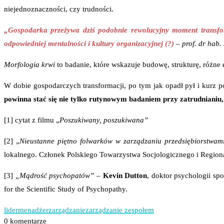
niejednoznaczności, czy trudności.
„Gospodarka przeżywa dziś podobnie rewolucyjny moment transfor
odpowiedniej mentalności i kultury organizacyjnej (?)
–
prof. dr hab.
Morfologia krwi
to badanie, które wskazuje budowę, strukturę, różn
W dobie gospodarczych transformacji, po tym jak opadł pył i kurz p
powinna stać się nie tylko rutynowym badaniem przy zatrudnianiu
[1] cytat z filmu „
Poszukiwany, poszukiwana”
[2] „
Nieustanne piętno folwarków w zarządzaniu przedsiębiorstwa
lokalnego. Członek Polskiego Towarzystwa Socjologicznego i Regiona
[3]
„Mądrość psychopatów”
–
Kevin Dutton
, doktor psychologii sp
for the Scientific Study of Psychopathy.
lider
menadżer
zarządzanie
zarządzanie zespołem
0 komentarze