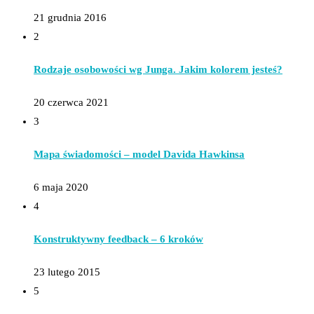
21 grudnia 2016
2
Rodzaje osobowości wg Junga. Jakim kolorem jesteś?
20 czerwca 2021
3
Mapa świadomości – model Davida Hawkinsa
6 maja 2020
4
Konstruktywny feedback – 6 kroków
23 lutego 2015
5