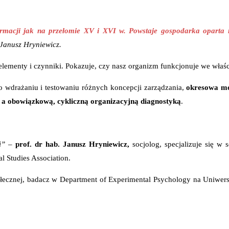
macji jak na przełomie XV i XVI w. Powstaje gospodarka oparta n
 Janusz Hryniewicz.
e elementy i czynniki. Pokazuje, czy nasz organizm funkcjonuje we wła
o wdrażaniu i testowaniu różnych koncepcji zarządzania,
okresowa mo
, a obowiązkową, cykliczną organizacyjną diagnostyką
.
mi”
–
prof. dr hab. Janusz Hryniewicz,
socjolog, specjalizuje się w s
l Studies Association.
ołecznej, badacz w Department of Experimental Psychology na Uniwers