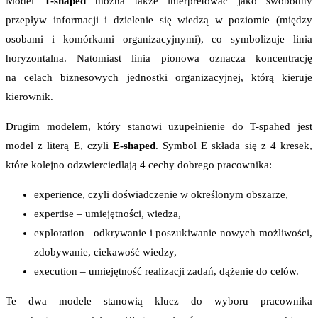
Model
T-shaped
można także interpretować jako swobodny
przepływ informacji i dzielenie się wiedzą w poziomie (między
osobami i komórkami organizacyjnymi), co symbolizuje linia
horyzontalna. Natomiast linia pionowa oznacza koncentrację
na celach biznesowych jednostki organizacyjnej, którą kieruje
kierownik.
Drugim modelem, który stanowi uzupełnienie do T-spahed jest
model z literą E, czyli
E-shaped
. Symbol E składa się z 4 kresek,
które kolejno odzwierciedlają 4 cechy dobrego pracownika:
experience, czyli doświadczenie w określonym obszarze,
expertise – umiejętności, wiedza,
exploration –odkrywanie i poszukiwanie nowych możliwości,
zdobywanie, ciekawość wiedzy,
execution – umiejętność realizacji zadań, dążenie do celów.
Te dwa modele stanowią klucz do wyboru pracownika