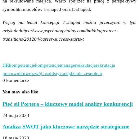
na rekrutowane miejsca. Warto spojrzeć na pracę z perspektywy
symboliki modelów: T-shaped oraz E-shaped.
Więcej na temat koncepcji T-shaped można przeczytać w tym
artykule:https://www.psychologytoday.com/intl/blog/career-
transitions/201204/career-success-starts-t
HR
kompetemcje
kompetencje
manager
rekrutacja
rekrutacja
pracowników
rozwój osobisty
zarządzanie zespołem
0 komentarze
You may also like
Pięć sił Portera – kluczowy model analizy konkurencji
24 maja 2023
Analiza SWOT jako kluczowe narzędzie strategiczne
18 maja 2023