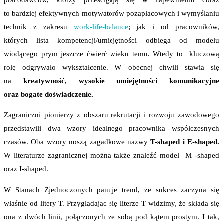
pracodawców, którzy prześcigają się w zapewnieniu coraz
to bardziej efektywnych motywatorów pozapłacowych i wymyślaniu
technik z zakresu
work-life-balance
; jak i od pracowników,
których lista kompetencji/umiejętności odbiega od modelu
wiodącego prym jeszcze ćwierć wieku temu. Wtedy to kluczową
rolę odgrywało wykształcenie. W obecnej chwili stawia się
na
kreatywność, wysokie umiejętności komunikacyjne
oraz bogate doświadczenie.
Zagraniczni pionierzy z obszaru rekrutacji i rozwoju zawodowego
przedstawili dwa wzory idealnego pracownika współczesnych
czasów. Oba wzory noszą zagadkowe nazwy
T-shaped i E-shaped.
W literaturze zagranicznej można także znaleźć model M -shaped
oraz I-shaped.
W Stanach Zjednoczonych panuje trend, że sukces zaczyna się
właśnie od litery T. Przyglądając się literze T widzimy, że składa się
ona z dwóch linii, połączonych ze sobą pod kątem prostym. I tak,