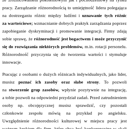
ze zróżnicowaniem pokoleniowym jak i pochodzeniowy na rynku
pracy. Zarządzanie różnorodnością to umiejętność lidera polegająca
na dostrzeganiu różnic między ludźmi i
uznawanie tych różnic
za wartościowe;
wzmacnianie dobrych praktyk zarządzania poprzez
zapobieganie dyskryminacji i promowanie integracji.
Firmy zdają
sobie sprawę, że
różnorodność jest bogactwem i może przyczynić
się do rozwiązania niektórych problemów,
m.in. rotacji personelu.
Różnorodność przyczynia się do tworzenia wartości i stymuluje
innowacje.
Pracując z osobami o dużych różnicach indywidualnych, jako lider,
musisz
poznać ich zasoby oraz słabe strony
. To pozwoli
na
stworzenie grup zasobów,
wpłynie pozytywnie na integrację,
a tobie pozwoli na odpowiedni przydział zadań. Przed zatrudnieniem
osoby np. obcojęzycznej musisz sprawdzić, czy pozostali
członkowie zespołu mówią na przykład po angielsku.
Uwzględnienie różnorodności kulturowej w miejscu pracy jest
ważnym krokiem dla firm, które chcą być konkurencyjne w skali