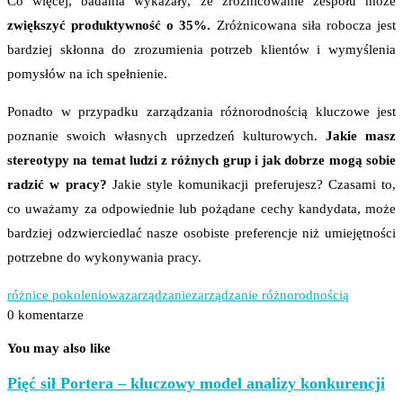
Co więcej, badania wykazały, że zróżnicowanie zespołu może
zwiększyć produktywność o 35%.
Zróżnicowana siła robocza jest
bardziej skłonna do zrozumienia potrzeb klientów i wymyślenia
pomysłów na ich spełnienie.
Ponadto w przypadku zarządzania różnorodnością kluczowe jest
poznanie swoich własnych uprzedzeń kulturowych.
Jakie masz
stereotypy na temat ludzi z różnych grup i jak dobrze mogą sobie
radzić w pracy?
Jakie style komunikacji preferujesz? Czasami to,
co uważamy za odpowiednie lub pożądane cechy kandydata, może
bardziej odzwierciedlać nasze osobiste preferencje niż umiejętności
potrzebne do wykonywania pracy.
różnice pokoleniowa
zarządzanie
zarządzanie różnorodnością
0 komentarze
You may also like
Pięć sił Portera – kluczowy model analizy konkurencji