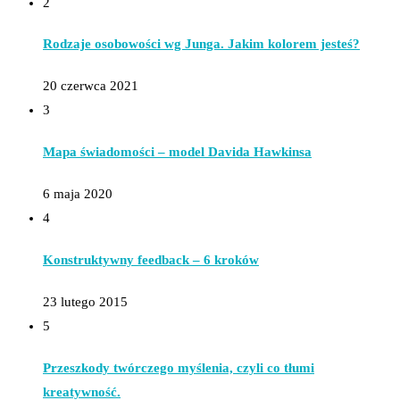
2
Rodzaje osobowości wg Junga. Jakim kolorem jesteś?
20 czerwca 2021
3
Mapa świadomości – model Davida Hawkinsa
6 maja 2020
4
Konstruktywny feedback – 6 kroków
23 lutego 2015
5
Przeszkody twórczego myślenia, czyli co tłumi
kreatywność.