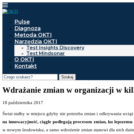
Pulse
Diagnoza
Metoda OKTI
Narzędzia OKTI
Test Insights Discovery
Test Mindsonar
O OKTI
Kontakt
Szukaj
Wdrażanie zmian w organizacji w ki
18 października 2017
Świat stałby w miejscu gdyby nie potrzeba zmian i odkrywania wcią
na innowacyjność, ciągle podlegają procesom zmian, ku lepszemu
w nowym środowisku, a samo wdrożenie zmian stanowi dla nich duże 