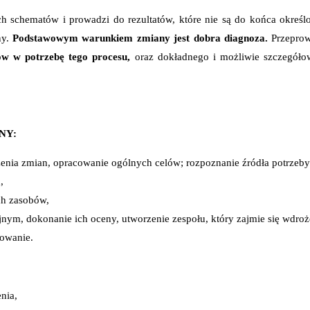
h schematów i prowadzi do rezultatów, które nie są do końca okreś
y.
Podstawowym warunkiem zmiany jest dobra diagnoza.
Przepro
 w potrzebę tego procesu,
oraz dokładnego i możliwie szczegóło
NY:
enia zmian, opracowanie ogólnych celów; rozpoznanie źródła potrzeby zm
,
ych zasobów,
nym, dokonanie ich oceny, utworzenie zespołu, który zajmie się wdro
towanie.
nia,