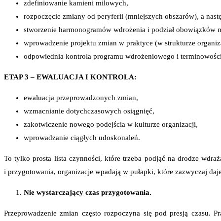
zdefiniowanie kamieni milowych,
rozpoczęcie zmiany od peryferii (mniejszych obszarów), a nastę
stworzenie harmonogramów wdrożenia i podział obowiązków m
wprowadzenie projektu zmian w praktyce (w strukturze organiz
odpowiednia kontrola programu wdrożeniowego i terminowości
ETAP 3 – EWALUACJA I KONTROLA:
ewaluacja przeprowadzonych zmian,
wzmacnianie dotychczasowych osiągnięć,
zakotwiczenie nowego podejścia w kulturze organizacji,
wprowadzanie ciągłych udoskonaleń.
To tylko prosta lista czynności, które trzeba podjąć na drodze wd
i przygotowania, organizacje wpadają w pułapki, które zazwyczaj daj
Nie wystarczający czas przygotowania.
Przeprowadzenie zmian często rozpoczyna się pod presją czasu. P