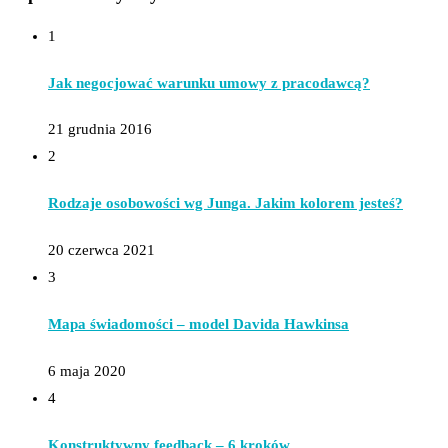
1
Jak negocjować warunku umowy z pracodawcą?
21 grudnia 2016
2
Rodzaje osobowości wg Junga. Jakim kolorem jesteś?
20 czerwca 2021
3
Mapa świadomości – model Davida Hawkinsa
6 maja 2020
4
Konstruktywny feedback – 6 kroków