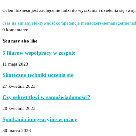
Celem biznesu jest zachęcenie ludzi do wyrażania i dzielenia się sw
czas na zmiany
efektywność
kompetencje menadżerskie
manager
menad
0 komentarze
You may also like
5 filarów współpracy w zespole
11 maja 2023
Skuteczne techniki uczenia się
27 kwietnia 2023
Czy sekret tkwi w samoświadomości?
20 kwietnia 2023
Spotkania integracyjne w pracy
30 marca 2023