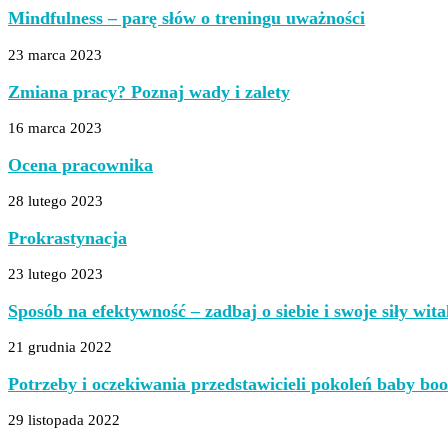
Mindfulness – parę słów o treningu uważności
23 marca 2023
Zmiana pracy? Poznaj wady i zalety
16 marca 2023
Ocena pracownika
28 lutego 2023
Prokrastynacja
23 lutego 2023
Sposób na efektywność – zadbaj o siebie i swoje siły wita
21 grudnia 2022
Potrzeby i oczekiwania przedstawicieli pokoleń baby bo
29 listopada 2022