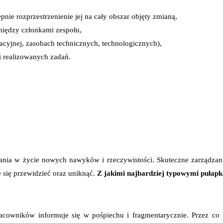
pnie rozprzestrzenienie jej na cały obszar objęty zmianą,
iędzy członkami zespołu,
acyjnej, zasobach technicznych, technologicznych),
 realizowanych zadań.
rażania w życie nowych nawyków i rzeczywistości. Skuteczne zarządzan
e się przewidzieć oraz uniknąć.
Z jakimi najbardziej typowymi pułapka
racowników informuje się w pośpiechu i fragmentarycznie. Przez c