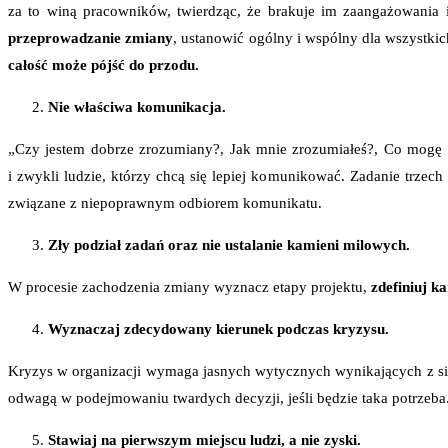
za to winą pracowników, twierdząc, że brakuje im zaangażowania 
przeprowadzanie zmiany
, ustanowić ogólny i wspólny dla wszystki
całość może pójść do przodu.
Nie właściwa komunikacja.
„Czy jestem dobrze zrozumiany?, Jak mnie zrozumiałeś?, Co mogę z
i zwykli ludzie, którzy chcą się lepiej komunikować. Zadanie trzec
związane z niepoprawnym odbiorem komunikatu.
Zły podział zadań oraz nie ustalanie kamieni milowych.
W procesie zachodzenia zmiany wyznacz etapy projektu,
zdefiniuj k
Wyznaczaj zdecydowany kierunek podczas kryzysu.
Kryzys w organizacji wymaga jasnych wytycznych wynikających z silne
odwagą w podejmowaniu twardych decyzji, jeśli będzie taka potrzeba
Stawiaj na pierwszym miejscu ludzi, a nie zyski.