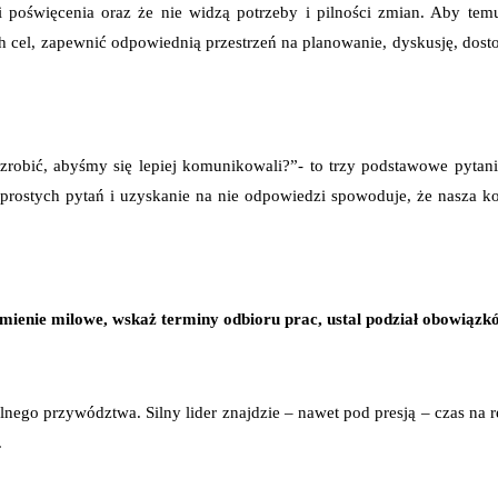
i poświęcenia oraz że nie widzą potrzeby i pilności zmian. Aby te
ch cel, zapewnić odpowiednią przestrzeń na planowanie, dyskusję, dos
robić, abyśmy się lepiej komunikowali?”- to trzy podstawowe pytania
h prostych pytań i uzyskanie na nie odpowiedzi spowoduje, że nasza 
amienie milowe, wskaż terminy odbioru prac, ustal podział obowiązk
go przywództwa. Silny lider znajdzie – nawet pod presją – czas na re
.