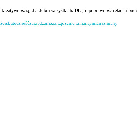
oją kreatywnością, dla dobra wszystkich. Dbaj o poprawność relacji i b
żer
skuteczność
zarządzanie
zarządzanie zmianą
zmiana
zmiany