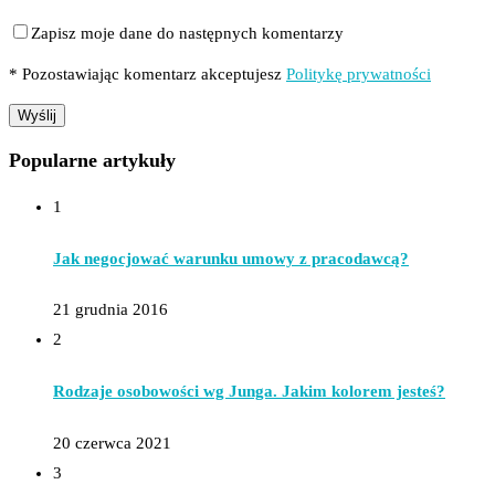
Zapisz moje dane do następnych komentarzy
* Pozostawiając komentarz akceptujesz
Politykę prywatności
Popularne artykuły
1
Jak negocjować warunku umowy z pracodawcą?
21 grudnia 2016
2
Rodzaje osobowości wg Junga. Jakim kolorem jesteś?
20 czerwca 2021
3