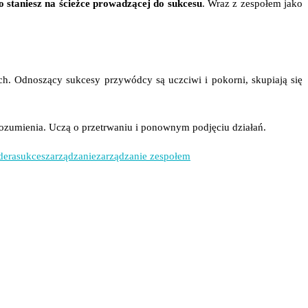
o staniesz na ścieżce prowadzącej do sukcesu
.
Wraz z zespołem jako
ach.
Odnoszący sukcesy przywódcy są uczciwi i pokorni, skupiają się
rozumienia.
Uczą o przetrwaniu i ponownym podjęciu działań.
idera
sukces
zarządzanie
zarządzanie zespołem