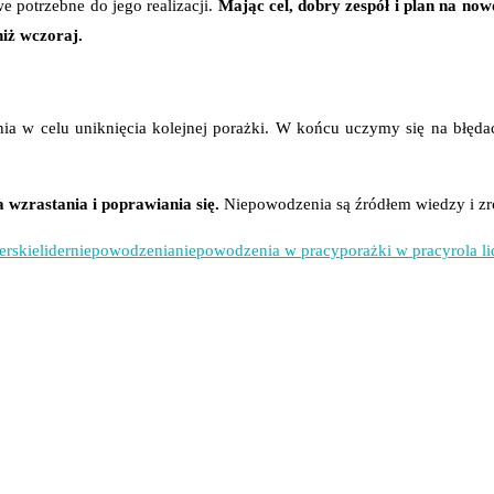
 potrzebne do jego realizacji.
Mając cel, dobry zespół i plan na now
niż wczoraj.
nia w celu uniknięcia kolejnej porażki. W końcu uczymy się na błęd
a wzrastania i poprawiania się.
Niepowodzenia
są źródłem wiedzy i z
erskie
lider
niepowodzenia
niepowodzenia w pracy
porażki w pracy
rola l