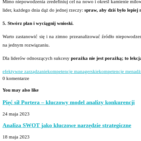
Mimo niepowodzenia zredefiniuj cel na nowo i określ kamienie milowe
lider, k
ażdego dnia dąż do jednej rzeczy:
spraw, aby dziś było lepiej 
5. Stwórz plan i wyciągnij wnioski.
Warto zastanowić się i na zimno przeanalizować źródło niepowodze
na jednym rozwiązaniu.
Dla liderów odnoszących sukcesy
porażka nie jest porażką; to lekcj
efektywne zarządzanie
kompetencje managerskie
kompetencje menadż
0 komentarze
You may also like
Pięć sił Portera – kluczowy model analizy konkurencji
24 maja 2023
Analiza SWOT jako kluczowe narzędzie strategiczne
18 maja 2023