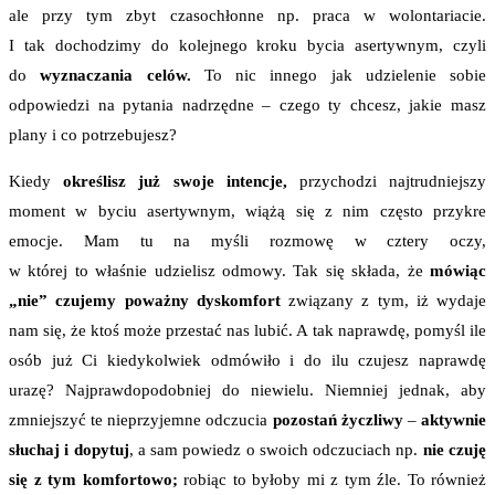
ale przy tym zbyt czasochłonne np. praca w wolontariacie.
I tak dochodzimy do kolejnego kroku bycia asertywnym, czyli
do
wyznaczania celów.
To nic innego jak udzielenie sobie
odpowiedzi na pytania nadrzędne – czego ty chcesz, jakie masz
plany i co potrzebujesz?
Kiedy
określisz już swoje intencje,
przychodzi najtrudniejszy
moment w byciu asertywnym, wiążą się z nim często przykre
emocje. Mam tu na myśli rozmowę w cztery oczy,
w której to właśnie udzielisz odmowy. Tak się składa, że
mówiąc
„nie” czujemy poważny dyskomfort
związany z tym, iż wydaje
nam się, że ktoś może przestać nas lubić. A tak naprawdę, pomyśl ile
osób już Ci kiedykolwiek odmówiło i do ilu czujesz naprawdę
urazę? Najprawdopodobniej do niewielu. Niemniej jednak, aby
zmniejszyć te nieprzyjemne odczucia
pozostań życzliwy
–
aktywnie
słuchaj i dopytuj
, a sam powiedz o swoich odczuciach np.
nie czuję
się z tym komfortowo;
robiąc to byłoby mi z tym źle. To również