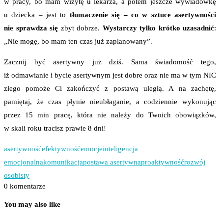
w pracy, bo mam wizytę u lekarza, a potem jeszcze wywiadówkę
u dziecka – jest to
tłumaczenie się – co w sztuce asertywności
nie sprawdza się
zbyt dobrze.
Wystarczy tylko
krótko uzasadnić
:
„Nie mogę, bo mam ten czas już zaplanowany”.
Zacznij być asertywny już dziś. Sama świadomość tego,
iż odmawianie i bycie asertywnym jest dobre oraz nie ma w tym NIC
złego pomoże Ci zakończyć z postawą uległą. A na zachętę,
pamiętaj, że czas płynie nieubłaganie, a codziennie wykonując
przez 15 min pracę, która nie należy do Twoich obowiązków,
w skali roku tracisz prawie 8 dni!
asertywność
efektywność
emocje
inteligencja
emocjonalna
komunikacja
postawa asertywna
proaktywność
rozwój
osobisty
0 komentarze
You may also like