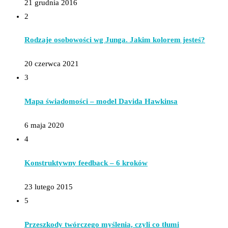
21 grudnia 2016
2
Rodzaje osobowości wg Junga. Jakim kolorem jesteś?
20 czerwca 2021
3
Mapa świadomości – model Davida Hawkinsa
6 maja 2020
4
Konstruktywny feedback – 6 kroków
23 lutego 2015
5
Przeszkody twórczego myślenia, czyli co tłumi