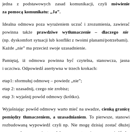
jedna z podstawowych zasad komunikacji, czyli
mówienie
za pomocą komunikatu: „Ja”.
Idealna odmowa poza wyrażeniem uczuć i zrozumienia, zawierać
powinna także
prawdziwe wytłumaczenie – dlaczego
nie
(np. dyskomfort sytuacji lub konflikt z twoimi planami/potrzebami).
Każde „nie” ma przecież swoje uzasadnienie.
Pamiętaj, iż odmowa powinna być czytelna, stanowcza, jasna
i uczciwa. Odpowiedź asertywna w trzech krokach:
etap1: sformułuj odmowę – powiedz „nie”;
etap 2: uzasadnij, czego nie zrobisz;
etap 3: wyjaśnij powód odmowy (krótko).
Wyjaśniając powód odmowy warto mieć na uwadze,
cienką granicę
pomiędzy tłumaczeniem, a uzasadnianiem
. To pierwsze, stanowi
rozbudowaną wypowiedź czyli np. Nie mogę dzisiaj zostać dłużej