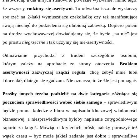
z łatwością, a dla innych stanowi to poważne wyzwanie, mimo tego,
że wszyscy
rodzimy się asertywni
. To odważna teza ale wystarczy
spojrzeć na 2-latki wymuszające czekoladkę czy też manifestujące
swoją niechęć do podzielenia się ulubioną zabawką. Dopiero potem
na drodze wychowawczej dowiadujemy się, że bycie „na nie” jest
po prostu
niegrzeczne
i tak uczymy się nie-asertywności.
Odmawianie przychodzi z trudem szczególnie osobom,
którym zależy na aprobacie ze strony otoczenia.
Brakiem
asertywności zazwyczaj rządzi reguła
: chcę żebyś mnie lubił
i doceniał, dlatego się zgadzam. Nie oznacza, to że źle jest pomagać.
Prośby innych trzeba podzielić na dwie kategorie
różniące się
poczuciem sprawiedliwości wobec siebie samego
– sprawiedliwym
będzie pomoc koledze z biura w napisaniu kluczowej wiadomości
biznesowej, a niesprawiedliwym byłoby napisanie cotygodniowego
raportu za kogoś. Mówiąc o kryteriach próśb, należy poruszyć też
wątek czasu – być może jakieś zadanie jest dobre i sprawiedliwe